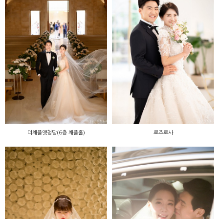
더채플앳청담(6층 채플홀)
로즈로사