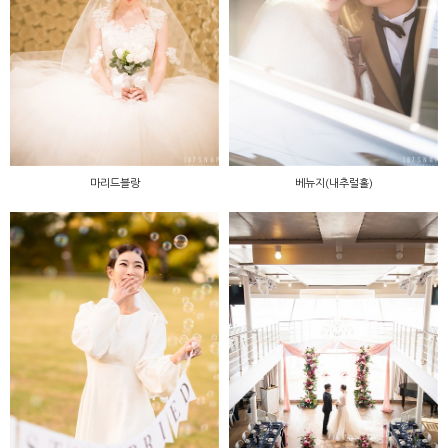
마리드블랑
베뉴지(내추럴홀)