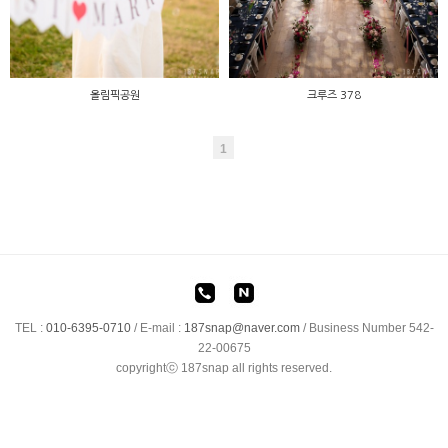
올림픽공원
크루즈 378
1
TEL :
010-6395-0710
/
E-mail :
187snap@naver.com
/ Business Number 542-
22-00675
copyrightⓒ 187snap all rights reserved.