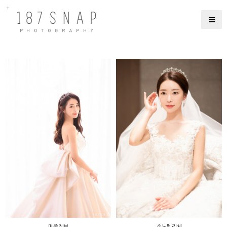
메종레브
소노펠리체